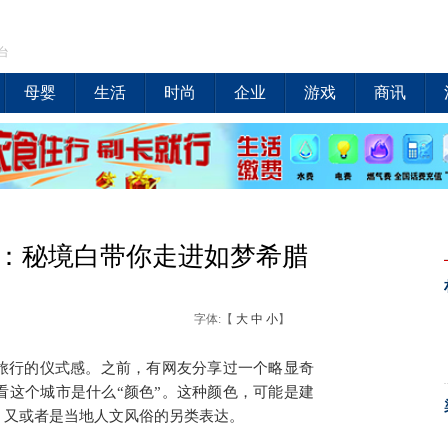
台
母婴
生活
时尚
企业
游戏
商讯
5G新配色：秘境白带你走进如梦希腊
字体:【
大
中
小
】
旅行的仪式感。之前，有网友分享过一个略显奇
看这个城市是什么“颜色”。这种颜色，可能是建
，又或者是当地人文风俗的另类表达。