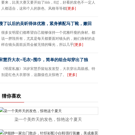
要来，比美大赛又要开始了hhh，8过，好看的发色不一定人
人都适合，这和个人的肤色、风格等等都
[更多]
瘦了以后的吴昕得体优雅，紧身裤配马丁靴，嫩回
很多女明星们都希望自己能够保持一个优雅纤瘦的身材。都
说一胖毁所有，尤其是每天都要面对镜头的，她们身材的走
样在镜头面前反而会被无情的曝光，所以几乎
[更多]
宋慧乔大衣+毛衣+围巾，简单的组合却穿出了独
《明星私服》38岁宋慧乔留短发发型，大衣穿出高级感。特
别是红色大衣那张，这颜值也太惊艳了。
[更多]
猜你喜欢
染一个美炸天的发色，惊艳这个夏天