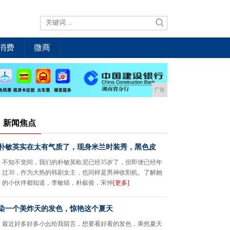
消费
微商
广告
新闻焦点
朴敏英实在太有气质了，现身米兰时装秀，黑色皮
不知不觉间，我们的朴敏英欧尼已经35岁了，但即便已经年
过30，作为大热的韩剧女主，也同样是男神收割机。了解她
的小伙伴都知道，李敏镐，朴叙俊，宋仲
[更多]
染一个美炸天的发色，惊艳这个夏天
最近好多好多小幺给我留言，想要看好看的发色，果然夏天