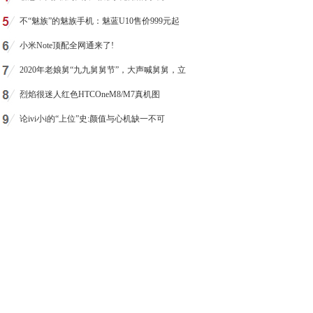
不“魅族”的魅族手机：魅蓝U10售价999元起
小米Note顶配全网通来了!
2020年老娘舅“九九舅舅节”，大声喊舅舅，立
烈焰很迷人红色HTCOneM8/M7真机图
论ivi小i的“上位”史:颜值与心机缺一不可