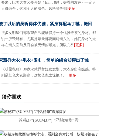
要来，比美大赛又要开始了hhh，8过，好看的发色不一定人
人都适合，这和个人的肤色、风格等等都
[更多]
瘦了以后的吴昕得体优雅，紧身裤配马丁靴，嫩回
很多女明星们都希望自己能够保持一个优雅纤瘦的身材。都
说一胖毁所有，尤其是每天都要面对镜头的，她们身材的走
样在镜头面前反而会被无情的曝光，所以几乎
[更多]
宋慧乔大衣+毛衣+围巾，简单的组合却穿出了独
《明星私服》38岁宋慧乔留短发发型，大衣穿出高级感。特
别是红色大衣那张，这颜值也太惊艳了。
[更多]
猜你喜欢
苏秘37°(SU:M37°) “刁钻精华”震