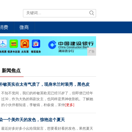
消费
微商
广告
新闻焦点
朴敏英实在太有气质了，现身米兰时装秀，黑色皮
不知不觉间，我们的朴敏英欧尼已经35岁了，但即便已经年
过30，作为大热的韩剧女主，也同样是男神收割机。了解她
的小伙伴都知道，李敏镐，朴叙俊，宋仲
[更多]
染一个美炸天的发色，惊艳这个夏天
最近好多好多小幺给我留言，想要看好看的发色，果然夏天