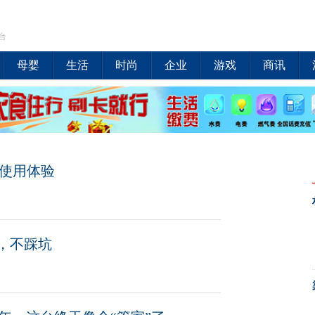
台
母婴
生活
时尚
企业
游戏
商讯
车使用体验
，不踩坑