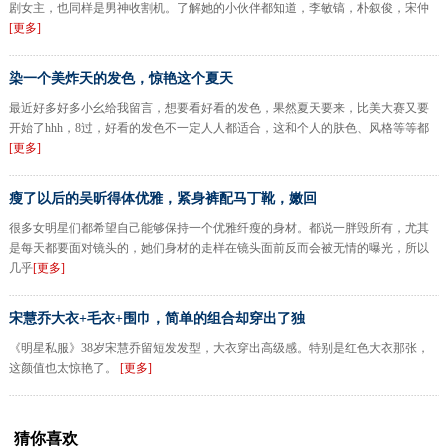
剧女主，也同样是男神收割机。了解她的小伙伴都知道，李敏镐，朴叙俊，宋仲
[更多]
染一个美炸天的发色，惊艳这个夏天
最近好多好多小幺给我留言，想要看好看的发色，果然夏天要来，比美大赛又要
开始了hhh，8过，好看的发色不一定人人都适合，这和个人的肤色、风格等等都
[更多]
瘦了以后的吴昕得体优雅，紧身裤配马丁靴，嫩回
很多女明星们都希望自己能够保持一个优雅纤瘦的身材。都说一胖毁所有，尤其
是每天都要面对镜头的，她们身材的走样在镜头面前反而会被无情的曝光，所以
几乎
[更多]
宋慧乔大衣+毛衣+围巾，简单的组合却穿出了独
《明星私服》38岁宋慧乔留短发发型，大衣穿出高级感。特别是红色大衣那张，
这颜值也太惊艳了。
[更多]
猜你喜欢