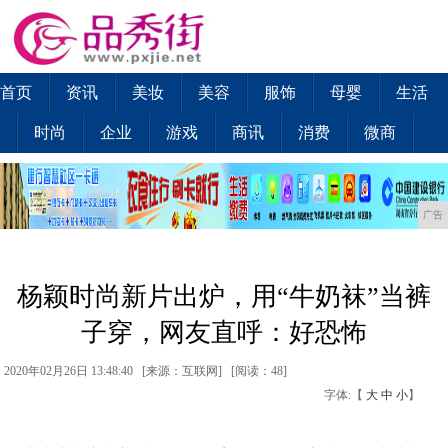
首页
资讯
美妆
美容
服饰
母婴
生活
时尚
企业
游戏
商讯
消费
微商
广告
杨颖时尚新片出炉，用“牛奶袜”当裤
子穿，网友直呼：好恐怖
2020年02月26日 13:48:40 [来源：互联网] [
阅读：48
]
字体:【
大
中
小
】