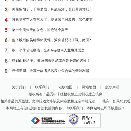
男星留胡子，千玺老成，肖战高冷，看到蔡徐坤却：
朴敏英实在太有气质了，现身米兰时装秀，黑色皮衣
染一个美炸天的发色，惊艳这个夏天
瘦了以后的吴昕得体优雅，紧身裤配马丁靴，嫩回2
多一个季节活彻底，全新Jeep牧马人北境冰雪之
待到山花烂漫，用TA来表达爱或许是不错的选择！
疫情期间、推荐一款满足远程办公合规的管理利器
关于我们
|
联系我们
|
老版地图
|
网站地图
|
版权声明
版权所有：品秀街未经授权禁止复制或建立镜像
相关作品的原创性、文中陈述文字以及内容数据庞杂本站无法一一核实，如果您发现
本网站上有侵犯您的合法权益的内容，请联系我们，本网站将立即予以删除！