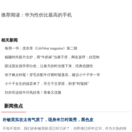
推荐阅读：
华为性价比最高的手机
相关新闻
每周一书：优衣库《LifeWear magazine》第二期
杨颖时尚新片出炉，用“牛奶袜”当裤子穿，网友直呼：好恐怖
跟法国女孩学穿白色，让春天的时光慢下来，经典也随性
张子枫太时髦！穿毛衣配牛仔裤时髦显高，建议小个子学一学
小个子女生的福音来了，学王子文穿搭，秒变“时髦精”
刘亦菲这组牛仔风好美！青春又优雅
新闻焦点
朴敏英实在太有气质了，现身米兰时装秀，黑色皮
不知不觉间，我们的朴敏英欧尼已经35岁了，但即便已经年过30，作为大热的韩