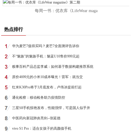
每周一书：优衣库《LifeWear maga
热点排行
华为麦芒7值得买吗？麦芒7全面测评告诉你
不“魅族”的魅族手机：魅蓝U10售价999元起
糗事百科产品总监李威：如何基于数据构建推荐系统
原价4699元的小米10成本曝光！雷军：就当交
红米K30Pro将于3月底发布，卢伟冰提前打起
通化检察：移动检务助力疫情防控
三星S8手机惊艳发布，性能强悍，可是国人似乎并
中医药向新冠肺炎亮剑--张延德
vivo S1 Pro：适合女孩子的高颜值手机