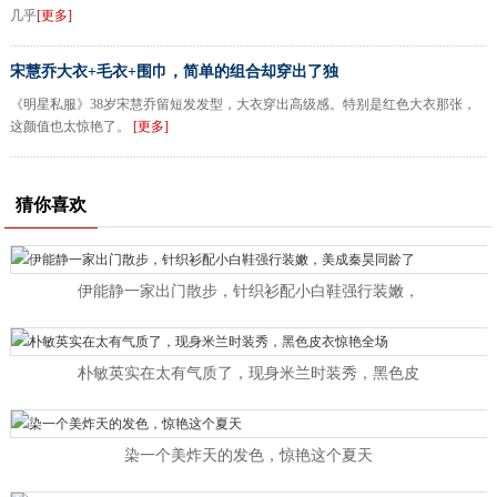
几乎
[更多]
宋慧乔大衣+毛衣+围巾，简单的组合却穿出了独
《明星私服》38岁宋慧乔留短发发型，大衣穿出高级感。特别是红色大衣那张，
这颜值也太惊艳了。
[更多]
猜你喜欢
伊能静一家出门散步，针织衫配小白鞋强行装嫩，
朴敏英实在太有气质了，现身米兰时装秀，黑色皮
染一个美炸天的发色，惊艳这个夏天