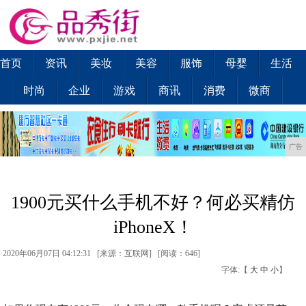
首页
资讯
美妆
美容
服饰
母婴
生活
时尚
企业
游戏
商讯
消费
微商
广告
1900元买什么手机不好？何必买精仿
iPhoneX！
2020年06月07日 04:12:31 [来源：互联网] [
阅读：646
]
字体:【
大
中
小
】