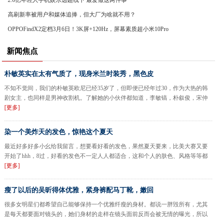
2.6亿年轻人手机娱乐远超线下 最爱做这两件事
高刷新率被用户和媒体追捧，但大厂为啥就不用？
OPPOFindX2定档3月6日！3K屏+120Hz，屏幕素质超小米10Pro
新闻焦点
朴敏英实在太有气质了，现身米兰时装秀，黑色皮
不知不觉间，我们的朴敏英欧尼已经35岁了，但即便已经年过30，作为大热的韩
剧女主，也同样是男神收割机。了解她的小伙伴都知道，李敏镐，朴叙俊，宋仲
[更多]
染一个美炸天的发色，惊艳这个夏天
最近好多好多小幺给我留言，想要看好看的发色，果然夏天要来，比美大赛又要
开始了hhh，8过，好看的发色不一定人人都适合，这和个人的肤色、风格等等都
[更多]
瘦了以后的吴昕得体优雅，紧身裤配马丁靴，嫩回
很多女明星们都希望自己能够保持一个优雅纤瘦的身材。都说一胖毁所有，尤其
是每天都要面对镜头的，她们身材的走样在镜头面前反而会被无情的曝光，所以