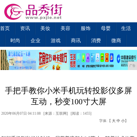
首页
资讯
美妆
美容
服饰
母婴
生活
时尚
企业
游戏
商讯
消费
微商
广告
手把手教你小米手机玩转投影仪多屏
互动，秒变100寸大屏
2020年06月07日 04:11:08 [来源：互联网] [
阅读：1455
]
字体:【
大
中
小
】