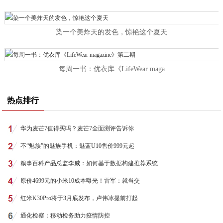
染一个美炸天的发色，惊艳这个夏天
每周一书：优衣库《LifeWear maga
热点排行
华为麦芒7值得买吗？麦芒7全面测评告诉你
不“魅族”的魅族手机：魅蓝U10售价999元起
糗事百科产品总监李威：如何基于数据构建推荐系统
原价4699元的小米10成本曝光！雷军：就当交
红米K30Pro将于3月底发布，卢伟冰提前打起
通化检察：移动检务助力疫情防控