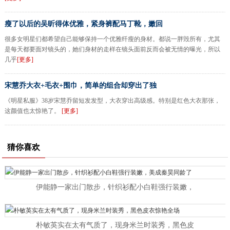
瘦了以后的吴昕得体优雅，紧身裤配马丁靴，嫩回
很多女明星们都希望自己能够保持一个优雅纤瘦的身材。都说一胖毁所有，尤其
是每天都要面对镜头的，她们身材的走样在镜头面前反而会被无情的曝光，所以
几乎
[更多]
宋慧乔大衣+毛衣+围巾，简单的组合却穿出了独
《明星私服》38岁宋慧乔留短发发型，大衣穿出高级感。特别是红色大衣那张，
这颜值也太惊艳了。
[更多]
猜你喜欢
伊能静一家出门散步，针织衫配小白鞋强行装嫩，
朴敏英实在太有气质了，现身米兰时装秀，黑色皮