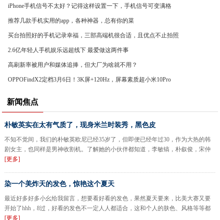
iPhone手机信号不太好？记得这样设置一下，手机信号可变满格
推荐几款手机实用的app，各种神器，总有你的菜
买台拍照好的手机记录幸福，三部高端机很合适，且优点不止拍照
2.6亿年轻人手机娱乐远超线下 最爱做这两件事
高刷新率被用户和媒体追捧，但大厂为啥就不用？
OPPOFindX2定档3月6日！3K屏+120Hz，屏幕素质超小米10Pro
新闻焦点
朴敏英实在太有气质了，现身米兰时装秀，黑色皮
不知不觉间，我们的朴敏英欧尼已经35岁了，但即便已经年过30，作为大热的韩
剧女主，也同样是男神收割机。了解她的小伙伴都知道，李敏镐，朴叙俊，宋仲
[更多]
染一个美炸天的发色，惊艳这个夏天
最近好多好多小幺给我留言，想要看好看的发色，果然夏天要来，比美大赛又要
开始了hhh，8过，好看的发色不一定人人都适合，这和个人的肤色、风格等等都
[更多]