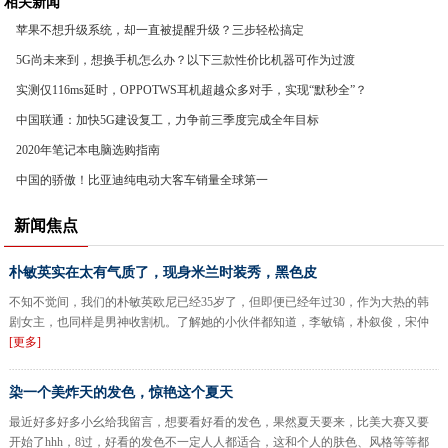
相关新闻
苹果不想升级系统，却一直被提醒升级？三步轻松搞定
5G尚未来到，想换手机怎么办？以下三款性价比机器可作为过渡
实测仅116ms延时，OPPOTWS耳机超越众多对手，实现“默秒全”？
中国联通：加快5G建设复工，力争前三季度完成全年目标
2020年笔记本电脑选购指南
中国的骄傲！比亚迪纯电动大客车销量全球第一
新闻焦点
朴敏英实在太有气质了，现身米兰时装秀，黑色皮
不知不觉间，我们的朴敏英欧尼已经35岁了，但即便已经年过30，作为大热的韩
剧女主，也同样是男神收割机。了解她的小伙伴都知道，李敏镐，朴叙俊，宋仲
[更多]
染一个美炸天的发色，惊艳这个夏天
最近好多好多小幺给我留言，想要看好看的发色，果然夏天要来，比美大赛又要
开始了hhh，8过，好看的发色不一定人人都适合，这和个人的肤色、风格等等都