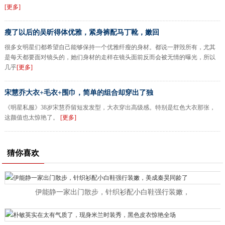
[更多]
瘦了以后的吴昕得体优雅，紧身裤配马丁靴，嫩回
很多女明星们都希望自己能够保持一个优雅纤瘦的身材。都说一胖毁所有，尤其
是每天都要面对镜头的，她们身材的走样在镜头面前反而会被无情的曝光，所以
几乎
[更多]
宋慧乔大衣+毛衣+围巾，简单的组合却穿出了独
《明星私服》38岁宋慧乔留短发发型，大衣穿出高级感。特别是红色大衣那张，
这颜值也太惊艳了。
[更多]
猜你喜欢
伊能静一家出门散步，针织衫配小白鞋强行装嫩，