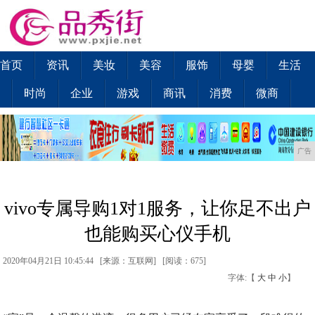
首页
资讯
美妆
美容
服饰
母婴
生活
时尚
企业
游戏
商讯
消费
微商
广告
vivo专属导购1对1服务，让你足不出户
也能购买心仪手机
2020年04月21日 10:45:44 [来源：互联网] [
阅读：675
]
字体:【
大
中
小
】