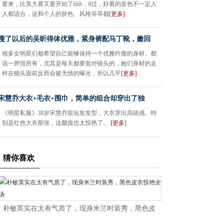
要来，比美大赛又要开始了hhh，8过，好看的发色不一定人
人都适合，这和个人的肤色、风格等等都
[更多]
瘦了以后的吴昕得体优雅，紧身裤配马丁靴，嫩回
很多女明星们都希望自己能够保持一个优雅纤瘦的身材。都
说一胖毁所有，尤其是每天都要面对镜头的，她们身材的走
样在镜头面前反而会被无情的曝光，所以几乎
[更多]
宋慧乔大衣+毛衣+围巾，简单的组合却穿出了独
《明星私服》38岁宋慧乔留短发发型，大衣穿出高级感。特
别是红色大衣那张，这颜值也太惊艳了。
[更多]
猜你喜欢
朴敏英实在太有气质了，现身米兰时装秀，黑色皮