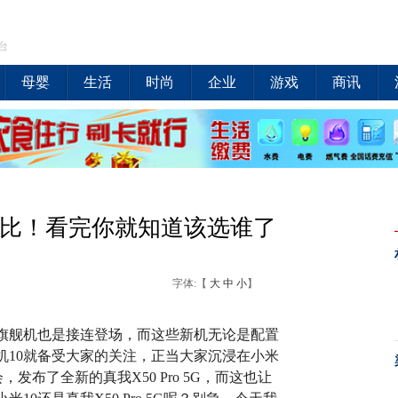
台
母婴
生活
时尚
企业
游戏
商讯
横向对比！看完你就知道该选谁了
字体:【
大
中
小
】
的旗舰机也是接连登场，而这些新机无论是配置
机10就备受大家的关注，正当大家沉浸在小米
，发布了全新的真我X50 Pro 5G，而这也让