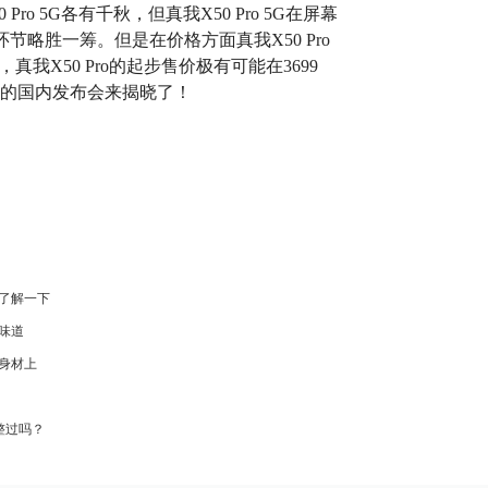
o 5G各有千秋，但真我X50 Pro 5G在屏幕
节略胜一筹。但是在价格方面真我X50 Pro
我X50 Pro的起步售价极有可能在3699
12日的国内发布会来揭晓了！
了解一下
味道
身材上
也整过吗？