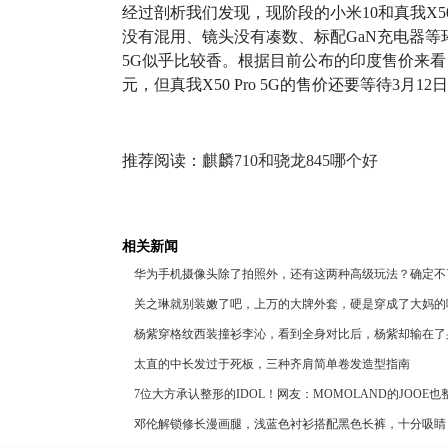
经过剖析我们发现，现阶段的小米10和真我X50 Pr
没有混用、镜头没有凑数、标配GaN充电器等环
5G似乎比较香。根据目前公布的印度售价来看，真
元，但真我X50 Pro 5G的售价还要等待3月
推荐阅读：
麒麟710和骁龙845哪个好
相关新闻
华为手机摄像头除了拍照外，还有这两种高级玩法？确定不
关之琳就别装嫩了吧，上万的大牌外套，硬是穿成了大妈的
杨紫穿格纹西装撞衫李沁，看到全身对比后，杨紫却输在了
太直的中长发过于死板，三种齐肩简单卷发造型指南
7位大方承认整形的IDOL！网友：MOMOLAND的JOOE
邓伦解锁修长漫画腿，浅蓝色衬衫搭配黑色长裤，十分吸睛