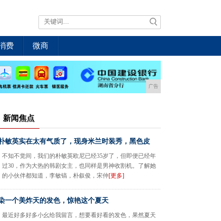
消费
微商
广告
新闻焦点
朴敏英实在太有气质了，现身米兰时装秀，黑色皮
不知不觉间，我们的朴敏英欧尼已经35岁了，但即便已经年
过30，作为大热的韩剧女主，也同样是男神收割机。了解她
的小伙伴都知道，李敏镐，朴叙俊，宋仲
[更多]
染一个美炸天的发色，惊艳这个夏天
最近好多好多小幺给我留言，想要看好看的发色，果然夏天