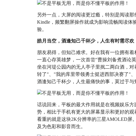
另外一点，大屏的阅读更过瘾，特别是阅读那
Kindle，频繁翻屏操作就成为影响流畅阅读
验。
皓月当空，酒逢知己千杯少，人生有时需尽欢
朋友易得，但知己难求。好在我有一位拥有着
一直心存英雄梦，一次首尝"曹操刘备煮酒论
坐在河堤公园内的无人亭子里抿二两白酒，对
转了"、"我的库里带领勇士挺进西部决赛了"、
酒逢知己千杯少，人生最痛快的事，莫过于与
话说回来，平板的最大作用就是在视频娱乐方
势，相比于手机有更大的屏幕显示和更好的观
看重的就是这块2K分辨率的三星AMOLED
及为色彩和影音而生。