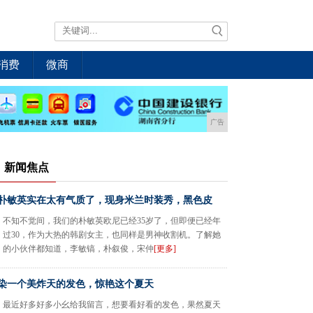
消费
微商
广告
新闻焦点
朴敏英实在太有气质了，现身米兰时装秀，黑色皮
不知不觉间，我们的朴敏英欧尼已经35岁了，但即便已经年
过30，作为大热的韩剧女主，也同样是男神收割机。了解她
的小伙伴都知道，李敏镐，朴叙俊，宋仲
[更多]
染一个美炸天的发色，惊艳这个夏天
最近好多好多小幺给我留言，想要看好看的发色，果然夏天