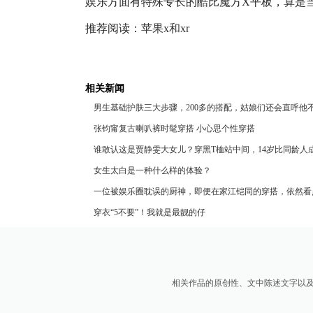
娱乐方面有特殊专长的酷比魔方X平板，算是
推荐阅读：
苹果x和xr
相关新闻
男生基础护肤三大步骤，200多的搭配，姑娘们还会直呼他
张钧甯复古喇叭裤时髦穿搭 小心思个性穿搭
谁敢认这是贾静雯大女儿？穿黑T桖站中间，14岁比同龄人
女生太白是一种什么样的体验？
一位被娱乐圈耽误的厨神，即便在家江铠同的穿搭，依然看
穿衣“5不要”！我就是最靓的仔
相关作品的原创性、文中陈述文字以