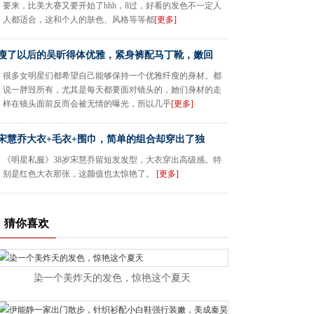
要来，比美大赛又要开始了hhh，8过，好看的发色不一定人
人都适合，这和个人的肤色、风格等等都
[更多]
瘦了以后的吴昕得体优雅，紧身裤配马丁靴，嫩回
很多女明星们都希望自己能够保持一个优雅纤瘦的身材。都
说一胖毁所有，尤其是每天都要面对镜头的，她们身材的走
样在镜头面前反而会被无情的曝光，所以几乎
[更多]
宋慧乔大衣+毛衣+围巾，简单的组合却穿出了独
《明星私服》38岁宋慧乔留短发发型，大衣穿出高级感。特
别是红色大衣那张，这颜值也太惊艳了。
[更多]
猜你喜欢
染一个美炸天的发色，惊艳这个夏天