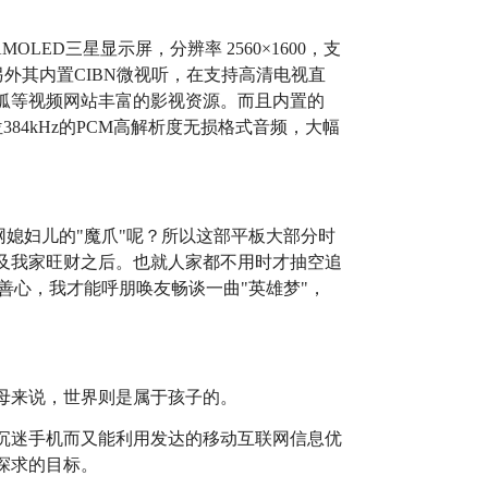
OLED三星显示屏，分辨率 2560×1600，支
。另外其内置CIBN微视听，在支持高清电视直
狐等视频网站丰富的影视资源。而且内置的
2位384kHz的PCM高解析度无损格式音频，大幅
媳妇儿的"魔爪"呢？所以这部平板大部分时
及我家旺财之后。也就人家都不用时才抽空追
善心，我才能呼朋唤友畅谈一曲"英雄梦"，
母来说，世界则是属于孩子的。
沉迷手机而又能利用发达的移动互联网信息优
探求的目标。