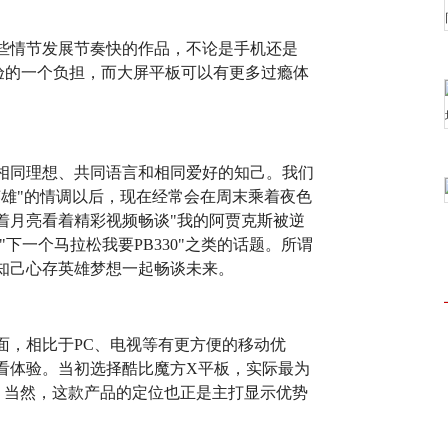
些情节发展节奏快的作品，不论是手机还是
体验的一个负担，而大屏平板可以有更多过瘾体
相同理想、共同语言和相同爱好的知己。我们
英雄"的情调以后，现在经常会在周末乘着夜色
着月亮看着精彩视频畅谈"我的阿贾克斯被逆
"下一个马拉松我要PB330"之类的话题。所谓
知己心存英雄梦想一起畅谈未来。
面，相比于PC、电视等有更方便的移动优
看体验。当初选择酷比魔方X平板，实际最为
屏。当然，这款产品的定位也正是主打显示优势