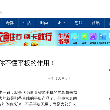
台
母婴
生活
时尚
企业
游戏
商讯
你不懂平板的作用！
字体:【
大
中
小
】
本一致，就是认为随着智能手机的屏幕越来越
大的就是那些单纯的平板产品了。但事实真的
板的体验来说：不是平板无用，而是大部分人