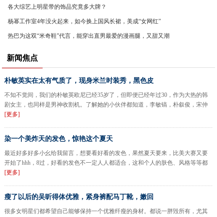
各大综艺上明星带的饰品究竟多大牌？
杨幂工作室4年没火起来，如今换上国风长裙，美成“女网红”
热巴为这双“米奇鞋”代言，能穿出直男最爱的漫画腿，又甜又潮
新闻焦点
朴敏英实在太有气质了，现身米兰时装秀，黑色皮
不知不觉间，我们的朴敏英欧尼已经35岁了，但即便已经年过30，作为大热的韩
剧女主，也同样是男神收割机。了解她的小伙伴都知道，李敏镐，朴叙俊，宋仲
[更多]
染一个美炸天的发色，惊艳这个夏天
最近好多好多小幺给我留言，想要看好看的发色，果然夏天要来，比美大赛又要
开始了hhh，8过，好看的发色不一定人人都适合，这和个人的肤色、风格等等都
[更多]
瘦了以后的吴昕得体优雅，紧身裤配马丁靴，嫩回
很多女明星们都希望自己能够保持一个优雅纤瘦的身材。都说一胖毁所有，尤其